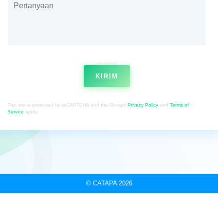
KIRIM
This site is protected by reCAPTCHA and the Google
Privacy Policy
and
Terms of
Service
apply.
© CATAPA 2026