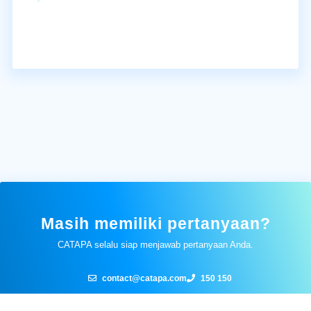
Masih memiliki pertanyaan?
CATAPA selalu siap menjawab pertanyaan Anda.
contact@catapa.com
150 150