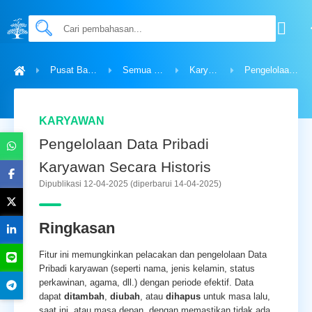
Pusat Bantuan
Semua Topik
Karyawan
Pengelolaan Data Pribadi Karyawan Secara Historis
KARYAWAN
Pengelolaan Data Pribadi
Karyawan Secara Historis
Dipublikasi 12-04-2025
(diperbarui 14-04-2025)
Ringkasan
Fitur ini memungkinkan pelacakan dan pengelolaan Data
Pribadi karyawan (seperti nama, jenis kelamin, status
perkawinan, agama, dll.) dengan periode efektif. Data
dapat
ditambah
,
diubah
, atau
dihapus
untuk masa lalu,
saat ini, atau masa depan, dengan memastikan tidak ada