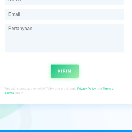
KIRIM
This site is protected by reCAPTCHA and the Google
Privacy Policy
and
Terms of
Service
apply.