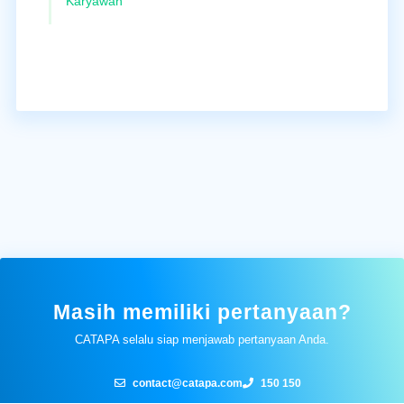
Karyawan
Masih memiliki pertanyaan?
CATAPA selalu siap menjawab pertanyaan Anda.
contact@catapa.com
150 150