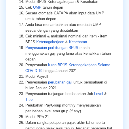
Modul BPJS Ketenagakerjaan & Kesehatan
Cek
UMP
tahun depan
Secara otomatis CATAPA akan input data UMP
untuk tahun depan
Anda bisa menambahkan atau merubah UMP
sesuai dengan yang dibutuhkan
Cek minimal & maksimal nominal dari item - item
BPJS
Ketenagakerjaan
&
Kesehatan
Penyesuaian perhitungan BPJS
masih
menggunakan gaji yang lama atas kenaikkan tahun
depan
Penyesuaian
Iuran BPJS Ketenagakerjaan Selama
COVID-19
hingga Januari 2021
Modul Payroll
Penyesuaian
perubahan gaji
untuk perusahaan di
bulan Januari 2021
Penyesuaian tunjangan berdasarkan Job
Level
&
Title
Perubahan PayGroup monthly menyesuaikan
perubahan level atau grup (if any)
Modul PPh 21
Dalam rangka pelaporan pajak akhir tahun serta
perhitungan pajak awal tahun, terdapat beberapa hal