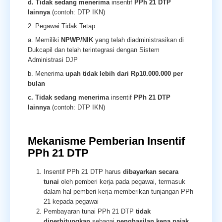
d. Tidak sedang menerima
insentif
PPh 21 DTP
lainnya
(contoh: DTP IKN)
2. Pegawai Tidak Tetap
a. Memiliki
NPWP/NIK
yang telah diadministrasikan di
Dukcapil dan telah terintegrasi dengan Sistem
Administrasi DJP
b. Menerima
upah tidak lebih dari Rp10.000.000 per
bulan
c. Tidak sedang menerima
insentif
PPh 21 DTP
lainnya
(contoh: DTP IKN)
Mekanisme Pemberian Insentif
PPh 21 DTP
Insentif PPh 21 DTP harus
dibayarkan secara
tunai
oleh pemberi kerja pada pegawai, termasuk
dalam hal pemberi kerja memberikan tunjangan PPh
21 kepada pegawai
Pembayaran tunai PPh 21 DTP
tidak
diperhitungkan
sebagai
penghasilan kena pajak