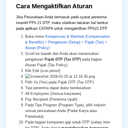
Cara Mengaktifkan Aturan
Jika Perusahaan Anda termasuk pada syarat penerima
insentif PPh 21 DTP, maka silahkan lakukan hal berikut
pada aplikasi CATAPA untuk mengaktifkan PPh21 DTP.
Buka menu
Kompensasi & Manfaat (Compensation
& Benefits) > Pengaturan (Setup) > Pajak (Tax) >
Aturan (Policy)
Scroll ke bawah dan Anda akan menemukan
pengaturan
Pajak DTP (Tax DTP)
pada bagian
Aturan Pajak (Tax Policy)
Klik Edit (icon pensil)
Pilih Ya (Yes) pada Pajak DTP (Tax DTP)
Tipe penerima dapat diatur berdasarkan:
All Employees (Semua karyawan)
Pay Recipient (Penerima Upah)
Pada Tipe Program (Program Type), pilih industri
sesuai perusahaan Anda (Padat Karya atau
Pariwisata)
Pada bagian komponen gaji untuk DTP (salary item
for DTP), Anda dapat
mendefinisikan komponen