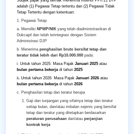
Subjek pajak yang berhak menerima insentif PPh 21 DTP
adalah (1) Pegawai Tetap tertentu dan (2) Pegawai Tidak
Tetap Tertentu dengan ketentuan:
1. Pegawai Tetap
a. Memiliki
NPWP/NIK
yang telah diadministrasikan di
Dukcapil dan telah terintegrasi dengan Sistem
Administrasi DJP
b. Menerima
penghasilan bruto bersifat tetap dan
teratur
tidak lebih dari Rp10.000.000
pada:
i. Untuk tahun 2025: Masa Pajak
Januari 2025
atau
bulan pertama bekerja
di tahun
2025
ii
.
Untuk tahun 2026: Masa Pajak
Januari 2026
atau
bulan pertama bekerja
di tahun
2026
c. Penghasilan tetap dan teratur berupa
Gaji dan tunjangan yang sifatnya tetap dan teratur
setiap bulan, dan/atau imbalan sejenis yang bersifat
tetap dan teratur yang ditetapkan berdasarkan
peraturan perusahaan
dan/atau
perjanjian
kontrak kerja