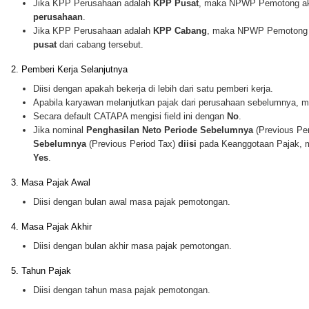
Jika KPP Perusahaan adalah
KPP Pusat
, maka NPWP Pemotong a
perusahaan
.
Jika KPP Perusahaan adalah
KPP Cabang
, maka NPWP Pemotong
pusat
dari cabang tersebut.
2. Pemberi Kerja Selanjutnya
Diisi dengan apakah bekerja di lebih dari satu pemberi kerja.
Apabila karyawan melanjutkan pajak dari perusahaan sebelumnya, mak
Secara default CATAPA mengisi field ini dengan
No
.
Jika nominal
Penghasilan Neto Periode Sebelumnya
(Previous Pe
Sebelumnya
(Previous Period Tax)
diisi
pada Keanggotaan Pajak, m
Yes
.
3. Masa Pajak Awal
Diisi dengan bulan awal masa pajak pemotongan.
4. Masa Pajak Akhir
Diisi dengan bulan akhir masa pajak pemotongan.
5. Tahun Pajak
Diisi dengan tahun masa pajak pemotongan.