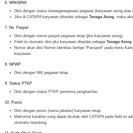
6. WNI/WNA
Diisi dengan status kewarganegaraan pegawai (karyawan asing atau t
Jika di CATAPA karyawan ditandai sebagai
Tenaga Asing
, maka aka
7. No. Paspor
Diisi dengan nomor paspor pegawai tetap (jika karyawan asing).
Field ini otomatis diisi jika karyawan ditandai sebagai
Tenaga Asing
.
Nomor akan diisi Nomor Identitas bertipe “Passport” pada menu Kartu
karyawan.
8. NPWP
Diisi dengan NIK pegawai tetap.
9. Status PTKP
Diisi dengan status PTKP penerima penghasilan.
10. Posisi
Diisi dengan posisi (nama jabatan) karyawan tetap.
Maksimal karakter yang dapat dicetak oleh CATAPA pada field ini adal
otomatis terpotong.