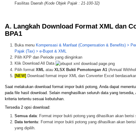
Fasilitas Daerah
(Kode Objek Pajak : 21-100-32)
A. Langkah Download Format XML dan Co
BPA1
Buka menu
Kompensasi & Manfaat (Compensation & Benefits) > Peng
Pajak (Tax) > e-Bupot & XML
Pilih KPP dan Periode yang diinginkan
Klik Download All Data
Pilih format
XML
atau
XLSX
Bukti Pemotongan A1
(Annual Withhol
[NEW]
Download format impor XML dan Converter Excel berdasark
Saat melakukan download format impor bukti potong, Anda dapat menentu
pada file hasil download. Selain menghasilkan seluruh data yang tersedi
kriteria tertentu sesuai kebutuhan.
Tersedia 2 opsi download:
Semua data
: Format impor bukti potong yang dihasilkan akan berisi
Data tertentu
: Format impor bukti potong yang dihasilkan akan beris
yang dipilih.