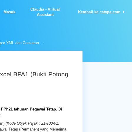
Claudia - Virtual
Masuk
Kembali ke catapa.com
Assistant
Panduan Format Impor XML dan Converter Excel BPA1 (Bukti Potong A1)
cel BPA1 (Bukti Potong
n
PPh21 tahunan Pegawai Tetap
. Di
:
en)
(Kode Objek Pajak : 21-100-01)
gawai Tetap (Permanen) yang Menerima