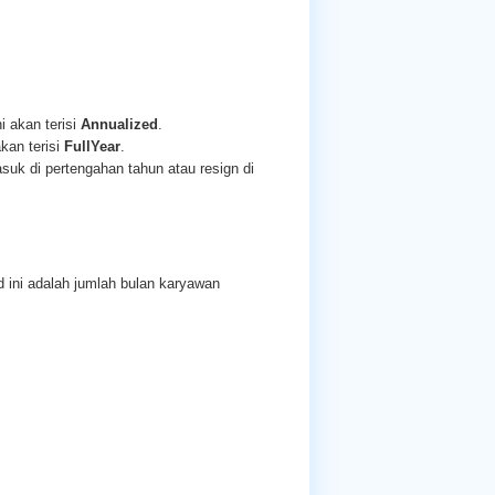
ni akan terisi
Annualized
.
akan terisi
FullYear
.
uk di pertengahan tahun atau resign di
eld ini adalah jumlah bulan karyawan