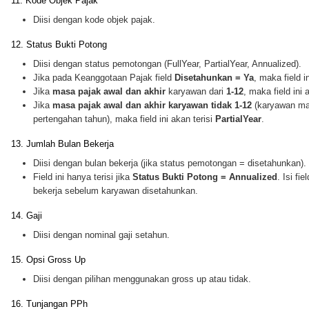
11. Kode Objek Pajak
Diisi dengan kode objek pajak.
12. Status Bukti Potong
Diisi dengan status pemotongan (FullYear, PartialYear, Annualized).
Jika pada Keanggotaan Pajak field
Disetahunkan = Ya
, maka field i
Jika
masa pajak awal dan akhir
karyawan dari
1-12
, maka field ini 
Jika
masa pajak awal dan akhir karyawan tidak 1-12
(karyawan mas
pertengahan tahun), maka field ini akan terisi
PartialYear
.
13. Jumlah Bulan Bekerja
Diisi dengan bulan bekerja (jika status pemotongan = disetahunkan).
Field ini hanya terisi jika
Status Bukti Potong = Annualized
. Isi fi
bekerja sebelum karyawan disetahunkan.
14. Gaji
Diisi dengan nominal gaji setahun.
15. Opsi Gross Up
Diisi dengan pilihan menggunakan gross up atau tidak.
16. Tunjangan PPh