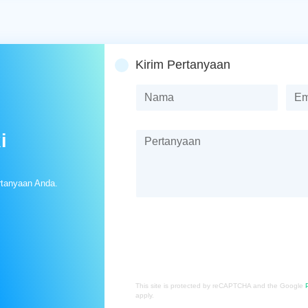
Kirim Pertanyaan
i
rtanyaan Anda.
This site is protected by reCAPTCHA and the Google
apply.