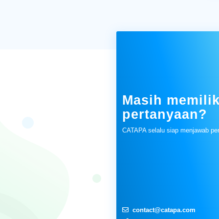
Masih memilik
pertanyaan?
CATAPA selalu siap menjawab pe
contact@catapa.com