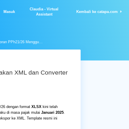
Claudia - Virtual
Masuk
Kembali ke catapa.com
Assistant
Format Impor Pelaporan PPh21/26 Menggunakan XML dan Converter Excel di Coretax
akan XML dan Converter
/26 dengan format
XLSX
kini telah
laku di masa pajak mulai
Januari 2025
.
ekspor ke XML. Template resmi ini