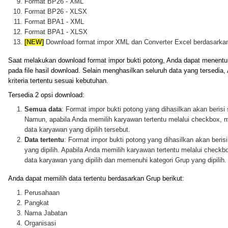
Format BP26 - XML
Format BP26 - XLSX
Format BPA1 - XML
Format BPA1 - XLSX
[NEW]
Download format impor XML dan Converter Excel berdasark
Saat melakukan download format impor bukti potong, Anda dapat menentu
pada file hasil download. Selain menghasilkan seluruh data yang tersedi
kriteria tertentu sesuai kebutuhan.
Tersedia 2 opsi download:
Semua data
: Format impor bukti potong yang dihasilkan akan berisi
Namun, apabila Anda memilih karyawan tertentu melalui checkbox, m
data karyawan yang dipilih tersebut.
Data tertentu
: Format impor bukti potong yang dihasilkan akan beris
yang dipilih. Apabila Anda memilih karyawan tertentu melalui checkb
data karyawan yang dipilih dan memenuhi kategori Grup yang dipilih.
Anda dapat memilih data tertentu berdasarkan Grup berikut:
Perusahaan
Pangkat
Nama Jabatan
Organisasi