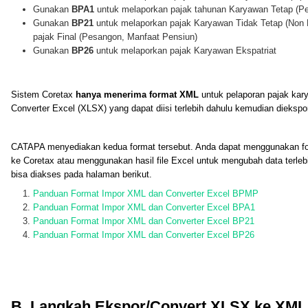
Gunakan
BPA1
untuk melaporkan pajak tahunan Karyawan Tetap (P
Gunakan
BP21
untuk melaporkan pajak Karyawan Tidak Tetap (No
pajak Final (Pesangon, Manfaat Pensiun)
Gunakan
BP26
untuk melaporkan pajak Karyawan Ekspatriat
Sistem Coretax
hanya menerima format XML
untuk pelaporan pajak ka
Converter Excel (XLSX) yang dapat diisi terlebih dahulu kemudian diekspo
CATAPA menyediakan kedua format tersebut. Anda dapat menggunakan fo
ke Coretax atau menggunakan hasil file Excel untuk mengubah data terle
bisa diakses pada halaman berikut.
Panduan Format Impor XML dan Converter Excel BPMP
Panduan Format Impor XML dan Converter Excel BPA1
Panduan Format Impor XML dan Converter Excel BP21
Panduan Format Impor XML dan Converter Excel BP26
B. Langkah Ekspor/Convert XLSX ke XML