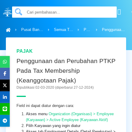
Pusat Bantuan
Semua Topik
Pajak
Penggunaan dan Perubahan PTKP Pada Tax Membership (Keanggotaan Pajak)
PAJAK
Penggunaan dan Perubahan PTKP
Pada Tax Membership
(Keanggotaan Pajak)
Dipublikasi 02-03-2020
(diperbarui 27-12-2024)
Field ini dapat diatur dengan cara:
Akses menu
Organization (Organisasi) > Employee
(Karyawan) > Active Employee (Karyawan Aktif)
Pilih Karyawan yang ingin diatur
Akses tab Employment Details (Detail Perekrutan) >