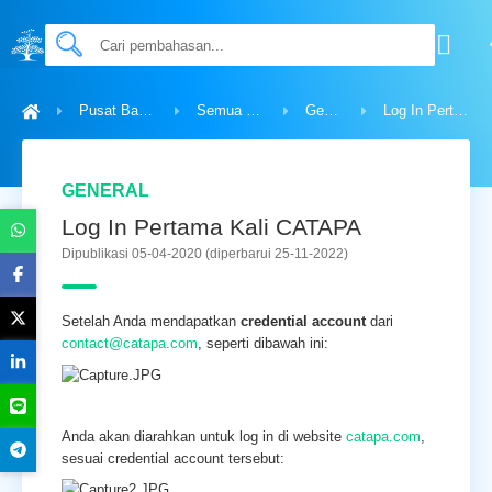
Pusat Bantuan
Semua Topik
General
Log In Pertama Kali CATAPA
GENERAL
Log In Pertama Kali CATAPA
Dipublikasi 05-04-2020
(diperbarui 25-11-2022)
Setelah Anda mendapatkan
credential account
dari
contact@catapa.com
, seperti dibawah ini:
Anda akan diarahkan untuk log in di website
catapa.com
,
sesuai credential account tersebut: