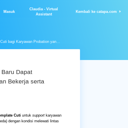
Claudia - Virtual
Masuk
Kembali ke catapa.com
Assistant
Template Cuti bagi Karyawan Probation yang Baru Dapat Menggunakan Saldo Cuti Setelah Sekian Bulan Bekerja serta Melewati Lintas Tahun
 Baru Dapat
an Bekerja serta
emplate Cuti
untuk
support
karyawan
eda) dengan kondisi melewati lintas