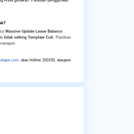
 yang Anda gunakan. Panduan penggunaan
ak?
tur
Massive Update Leave Balance
da
tidak setting Template Cuti
. Pastikan
n manapun.
atapa.com
, atau hotline 150150, ataupun