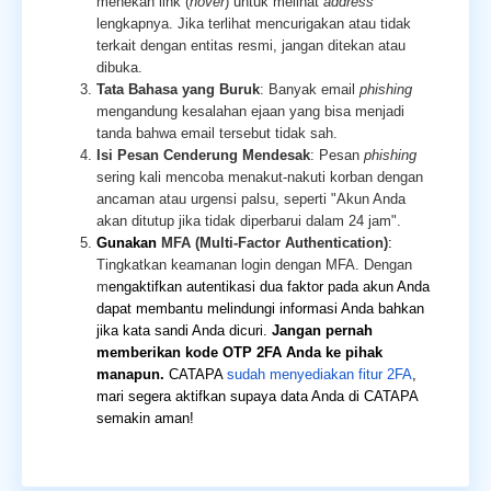
menekan link (
hover
) untuk melihat
address
lengkapnya. Jika terlihat mencurigakan atau tidak
terkait dengan entitas resmi, jangan ditekan atau
dibuka.
Tata Bahasa yang Buruk
: Banyak email
phishing
mengandung kesalahan ejaan yang bisa menjadi
tanda bahwa email tersebut tidak sah.
Isi Pesan Cenderung Mendesak
: Pesan
phishing
sering kali mencoba menakut-nakuti korban dengan
ancaman atau urgensi palsu, seperti "Akun Anda
akan ditutup jika tidak diperbarui dalam 24 jam".
Gunakan
MFA (Multi-Factor Authentication)
:
Tingkatkan keamanan login dengan MFA. Dengan
m
engaktifkan autentikasi dua faktor pada akun Anda
dapat membantu melindungi informasi Anda bahkan
jika kata sandi Anda dicuri.
Jangan pernah
memberikan kode OTP 2FA Anda ke pihak
manapun.
CATAPA
sudah menyediakan fitur 2FA
,
mari segera aktifkan supaya data Anda di CATAPA
semakin aman!