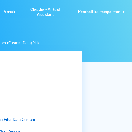
Claudia - Virtual
Masuk
Kembali ke catapa.com
Assistant
tom (Custom Data) Yuk!
n Fitur Data Custom
Non Periode