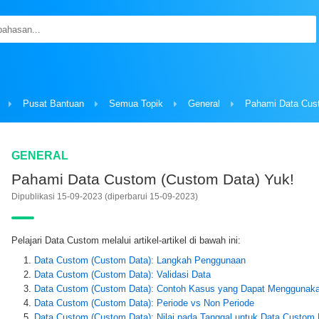
Pusat Bantuan
Semua Topik
General
Pahami Data Cus
GENERAL
Pahami Data Custom (Custom Data) Yuk!
Dipublikasi 15-09-2023
(diperbarui 15-09-2023)
Pelajari Data Custom melalui artikel-artikel di bawah ini:
Data Custom (Custom Data): Langkah Penggunaan
Data Custom (Custom Data): Validasi Data
Data Custom (Custom Data): Contoh Kasus yang Dapat Menggunaka
Data Custom (Custom Data): Periode vs Non Periode
Data Custom (Custom Data): Nilai pada Tanggal untuk Data Custom 