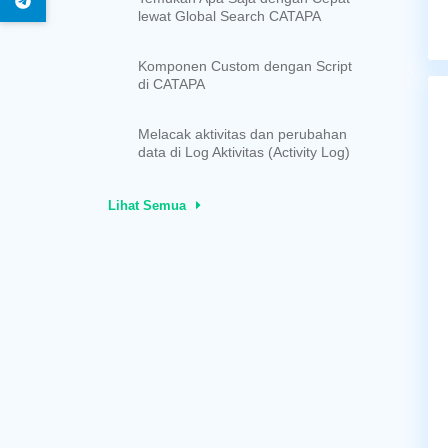
lewat Global Search CATAPA
Komponen Custom dengan Script
di CATAPA
Melacak aktivitas dan perubahan
data di Log Aktivitas (Activity Log)
Lihat Semua