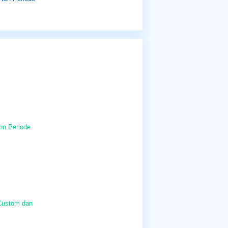
on Periode
 Custom dan