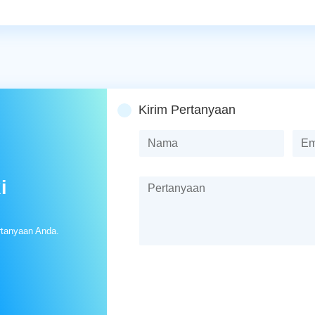
Kirim Pertanyaan
i
rtanyaan Anda.