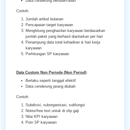
Data cenderung berubah-ubah
Contoh:
Jumlah artikel bulanan
Pencapaian target karyawan
Menghitung penghasilan karyawan berdasarkan
jumlah paket yang berhasil diantarkan per hari
Penampung data total kehadiran & hari kerja
karyawan
Perhitungan SP karyawan
Data Custom Non Periode (Non Period)
Berlaku seperti tanggal efektif
Data cenderung jarang diubah
Contoh:
Subdivisi, suborganisasi, subfungsi
Notes/free text untuk di slip gaji
Nilai KPI karyawan
Poin SP karyawan