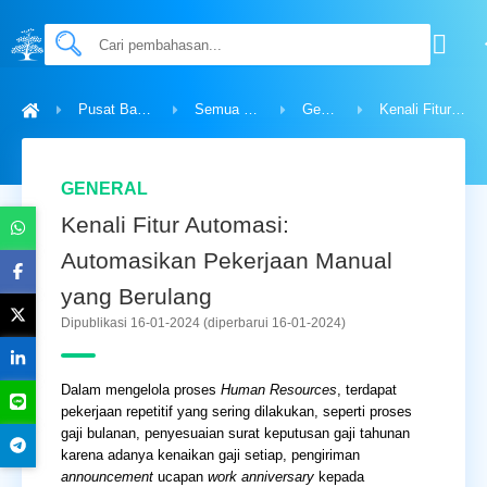
Pusat Bantuan
Semua Topik
General
Kenali Fitur Automasi: Automasikan Pekerjaan Manual yang Berulang
GENERAL
Kenali Fitur Automasi:
Automasikan Pekerjaan Manual
yang Berulang
Dipublikasi 16-01-2024
(diperbarui 16-01-2024)
Dalam mengelola proses
Human Resources
, terdapat
pekerjaan repetitif yang sering dilakukan, seperti proses
gaji bulanan, penyesuaian surat keputusan gaji tahunan
karena adanya kenaikan gaji setiap, pengiriman
announcement
ucapan
work anniversary
kepada