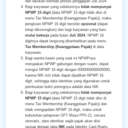
dan lakukan kembali proses penggajian Juli 2024.
Bagi karyawan yang sebelumnya
tidak mempunyai
NPWP 15 digit
(data NPWP 15 digit tidak diisi di
menu Tax Membership (Keanggotaan Pajak)), maka
pengisian NPWP 16 digit bersifat
opsional
(dapat
tetap dikosongkan)
dan bagi karyawan yang baru
mulai bekerja
pada bulan
Juli 2024
, NPWP 16
digitnya dapat langsung ditambahkan pada menu
Tax Membership (Keanggotaan Pajak)
di data
karyawan.
Bagi wanita kawin yang saat ini NPWPnya
merupakan NPWP gabungan dengan suami, dapat
mengisi NPWP 16 digit dengan 0000000000000000,
karena NIK istri tidak dapat dijadikan NPWP 16
digit, sehingga data identitas yang digunakan untuk
pembuatan bukti potongnya adalah data NIK.
Bagi karyawan yang sebelumnya
tidak mempunyai
NPWP 15 digit
(data NPWP 15 digit tidak diisi di
menu Tax Membership (Keanggotaan Pajak))
dan
tidak mengupdate NPWP 16 digit, maka untuk
kebutuhan pelaporan SPT Masa PPh 21, secara
otomatis, data identitas wajib pajak akan diisi
sesuai dengan data
NIK
pada Identity Card (Kartu