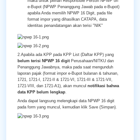
maka untuk pilihan Responsible Person NPWP on
e-Bupot (NPWP Penanggung Jawab pada e-Bupot)
apabila Anda memilih NPWP 16 Digit, pada file
format impor yang dihasilkan CATAPA, data
identitas penandatangan akan terisi "NIK"
2.Apabila ada KPP pada KPP List (Daftar KPP) yang
belum terisi NPWP 16 digit
Perusahaan/NITKU dan
Penanggung Jawabnya, maka pada saat mengunduh
laporan pajak (format impor e-Bupot bulanan & tahunan,
1721, 1721-I, 1721-II & 1721-VI, 1721-III & 1721-VII,
1721-VIII, dan 1721-A1), akan muncul
notifikasi bahwa
data KPP belum lengkap
.
Anda dapat langsung melengkapi data NPWP 16 digit
pada form yang muncul, kemudian klik Save (Simpan).