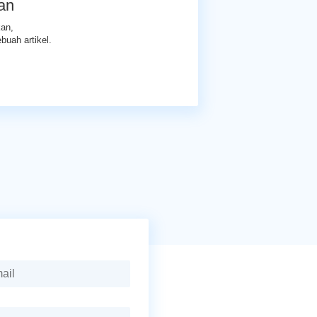
kan
kan,
buah artikel.