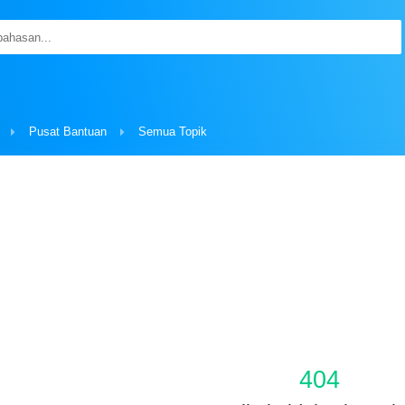
Pusat Bantuan
Semua Topik
404