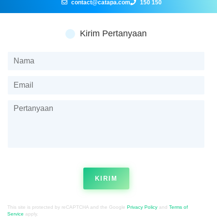
contact@catapa.com
150 150
Kirim Pertanyaan
KIRIM
This site is protected by reCAPTCHA and the Google
Privacy Policy
and
Terms of
Service
apply.