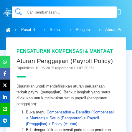
Pusat Bantuan
Semua Topik
Pengaturan Kompensasi & Manfaat
Aturan Penggajian (Payroll Policy)
PENGATURAN KOMPENSASI & MANFAAT
Aturan Penggajian (Payroll Policy)
Dipublikasi 10-06-2019
(diperbarui 10-07-2026)
Digunakan untuk mendefinisikan aturan perusahaan
terkait payroll (penggajian). Berikut langkah yang harus
dilakukan untuk melakukan setup payroll (pengaturan
penggajian):
Buka menu
Compensation & Benefits (Kompensasi
& Manfaat) > Setup (Pengaturan) > Payroll
(Penggajian) > Policy (Aturan)
.
Edit dengan klik icon pensil pada setiap peraturan.