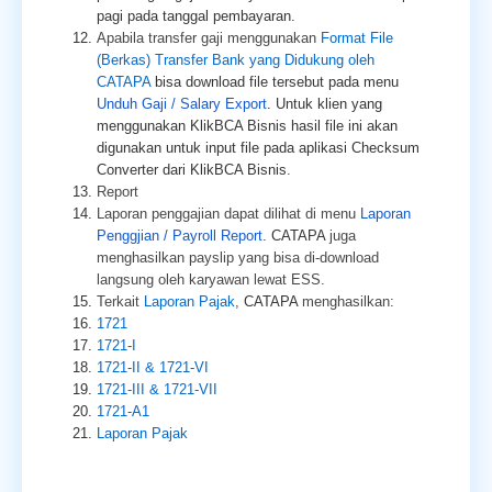
pagi pada tanggal pembayaran.
Apabila transfer gaji menggunakan
Format File
(Berkas) Transfer Bank yang Didukung oleh
CATAPA
bisa download file tersebut pada menu
Unduh Gaji / Salary Export
. Untuk klien yang
menggunakan KlikBCA Bisnis hasil file ini akan
digunakan untuk input file pada aplikasi Checksum
Converter dari KlikBCA Bisnis
.
Report
Laporan penggajian dapat dilihat di menu
Laporan
Penggjian / Payroll Report
.
CATAPA
juga
menghasilkan payslip yang bisa di-download
langsung oleh karyawan lewat ESS.
Terkait
Laporan Pajak
,
CATAPA
menghasilkan:
1721
1721-I
1721-II & 1721-VI
1721-III & 1721-VII
1721-A1
Laporan Pajak