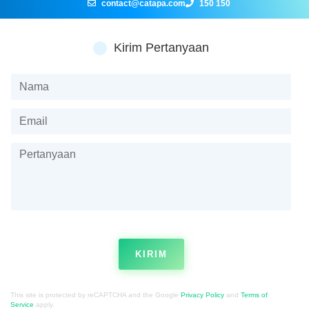
contact@catapa.com
150 150
Kirim Pertanyaan
KIRIM
This site is protected by reCAPTCHA and the Google
Privacy Policy
and
Terms of
Service
apply.