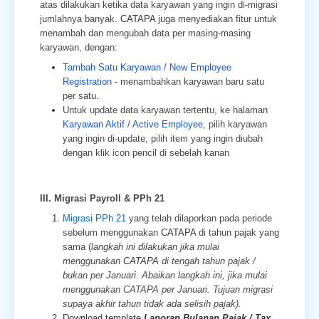
atas dilakukan ketika data karyawan yang ingin di-migrasi
jumlahnya banyak.
CATAPA
juga menyediakan fitur untuk
menambah dan mengubah data per masing-masing
karyawan, dengan:
Tambah Satu Karyawan / New Employee
Registration
-
menambahkan karyawan baru satu
per satu.
Untuk update data karyawan tertentu, ke halaman
Karyawan Aktif / Active Employee
, pilih karyawan
yang ingin di-update, pilih item yang ingin diubah
dengan klik icon pencil di sebelah kanan
III. Migrasi Payroll & PPh 21
Migrasi PPh 21
yang telah dilaporkan pada periode
sebelum menggunakan
CATAPA
di tahun pajak yang
sama (
langkah ini dilakukan jika mulai
menggunakan
CATAPA
di tengah tahun pajak /
bukan per Januari. Abaikan langkah ini, jika mulai
menggunakan CATAPA per Januari. Tujuan migrasi
supaya akhir tahun tidak ada selisih pajak).
Download template
Laporan Bulanan Pajak / Tax