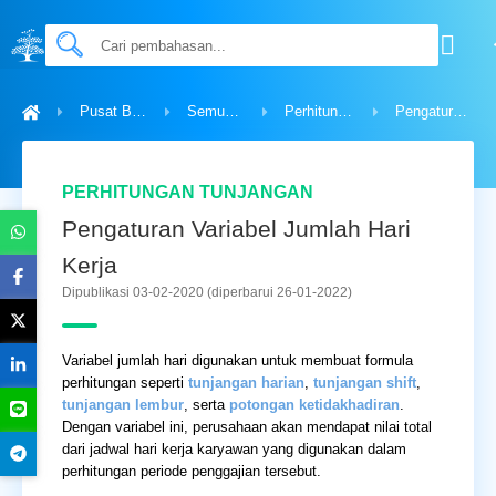
Pusat Bantuan
Semua Topik
Perhitungan Tunjangan
Pengaturan Variabel Jumlah Hari Kerja
PERHITUNGAN TUNJANGAN
Pengaturan Variabel Jumlah Hari
Kerja
Dipublikasi 03-02-2020
(diperbarui 26-01-2022)
Variabel jumlah hari digunakan untuk membuat formula
perhitungan seperti
tunjangan harian
,
tunjangan shift
,
tunjangan lembur
,
serta
potongan ketidakhadiran
.
Dengan variabel ini, perusahaan akan mendapat nilai total
dari jadwal hari kerja karyawan yang digunakan dalam
perhitungan periode penggajian tersebut.