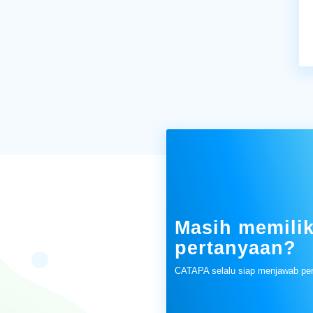
Masih memilik
pertanyaan?
CATAPA selalu siap menjawab pe