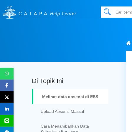
Di Topik Ini
Melihat data absensi di ESS
Upload Absensi Massal
Cara Menambahkan Data
Kehadiran Karyawan