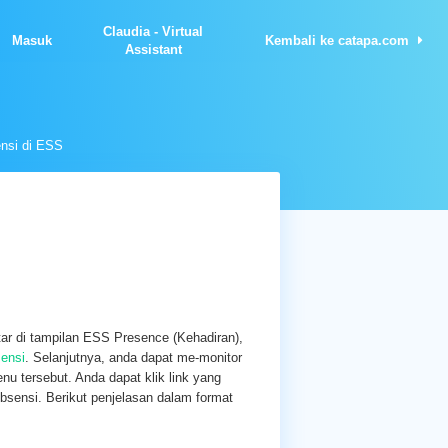
Claudia - Virtual
Masuk
Kembali ke catapa.com
Assistant
ensi di ESS
tar di tampilan ESS Presence (Kehadiran),
ensi
. Selanjutnya, anda dapat me-monitor
u tersebut. Anda dapat klik link yang
bsensi. Berikut penjelasan dalam format