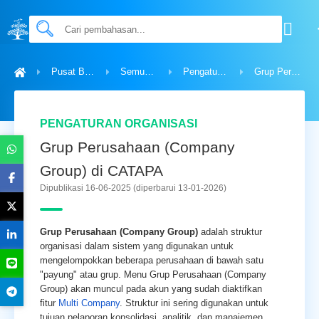
Pusat Bantuan
Semua Topik
Pengaturan Organisasi
Grup Perusahaan (Company Group) di CATAPA
PENGATURAN ORGANISASI
Grup Perusahaan (Company
Group) di CATAPA
Dipublikasi 16-06-2025
(diperbarui 13-01-2026)
Grup Perusahaan (Company Group)
adalah struktur
organisasi dalam sistem yang digunakan untuk
mengelompokkan beberapa perusahaan di bawah satu
"payung" atau grup. Menu Grup Perusahaan (Company
Group) akan muncul pada akun yang sudah diaktifkan
fitur
Multi Company
. Struktur ini sering digunakan untuk
tujuan pelaporan konsolidasi, analitik, dan manajemen