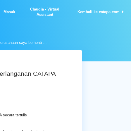
Claudia - Virtual
Masuk
Kembali ke catapa.com
Assistant
Bagaimana cara perusahaan saya berhenti berlanganan CATAPA
berlanganan CATAPA
secara tertulis