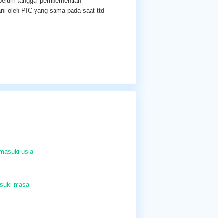
belum tanggal pemberhentian
ani oleh PIC yang sama pada saat ttd
masuki usia
asuki masa