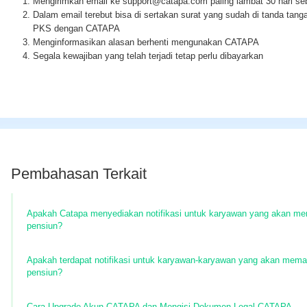
Mengirimkan email ke support@catapa.com paling lambat 30 hari se
Dalam email terebut bisa di sertakan surat yang sudah di tanda tang
PKS dengan CATAPA
Menginformasikan alasan berhenti mengunakan CATAPA
Segala kewajiban yang telah terjadi tetap perlu dibayarkan
Pembahasan Terkait
Apakah Catapa menyediakan notifikasi untuk karyawan yang akan me
pensiun?
Apakah terdapat notifikasi untuk karyawan-karyawan yang akan mem
pensiun?
Cara Upgrade Akun CATAPA dan Mengisi Dokumen Legal CATAPA