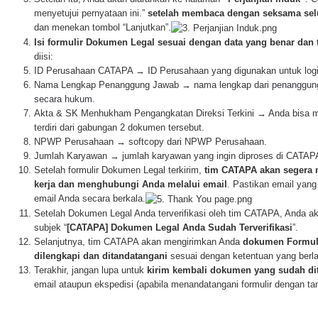
menyetujui pernyataan ini.”
setelah membaca dengan seksama seluru
dan menekan tombol “Lanjutkan”.
Isi formulir Dokumen Legal sesuai dengan data yang benar dan t
diisi:
ID Perusahaan CATAPA → ID Perusahaan yang digunakan untuk log
Nama Lengkap Penanggung Jawab → nama lengkap dari
penanggung
secara hukum.
Akta & SK Menhukham Pengangkatan Direksi Terkini → Anda bisa men
terdiri dari gabungan 2 dokumen tersebut.
NPWP Perusahaan → softcopy dari NPWP Perusahaan.
Jumlah Karyawan → jumlah karyawan yang ingin diproses di CATAP
Setelah formulir Dokumen Legal terkirim,
tim CATAPA akan segera m
kerja dan menghubungi Anda melalui email
. Pastikan email yang
email Anda secara berkala.
Setelah Dokumen Legal Anda terverifikasi oleh tim CATAPA, Anda ak
subjek “
[CATAPA] Dokumen Legal Anda Sudah Terverifikasi
”.
Selanjutnya, tim CATAPA akan mengirimkan Anda
dokumen Formul
dilengkapi dan ditandatangani
sesuai dengan ketentuan yang berla
Terakhir, jangan lupa untuk
kirim kembali dokumen
yang sudah di
email ataupun ekspedisi (apabila menandatangani formulir dengan ta