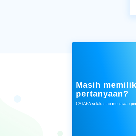
Masih memilik
pertanyaan?
CATAPA selalu siap menjawab pe