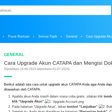
Pusat Bantuan
Semua Topik
General
GENERAL
Cara Upgrade Akun CATAPA dan Mengisi D
Dipublikasi 16-06-2023
(diperbarui 01-07-2023)
Berikut adalah tata cara untuk upgrade akun CATAPA Anda agar Anda dap
ditawarkan oleh CATAPA.
Apabila akun Anda masih dalam masa coba gratis, silakan klik
tombo
klik “Upgrade Akun”.
Pada halaman “Upgrade Akun”, tekan
tombol “Lanjutkan”
.
Setelah itu, Anda akan diarahkan ke halaman
“Perjanjian Induk”
. 