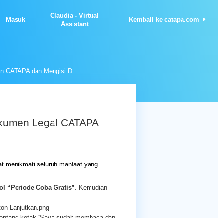
Claudia - Virtual
Masuk
Kembali ke catapa.com
Assistant
Cara Upgrade Akun CATAPA dan Mengisi Dokumen Legal CATAPA
okumen Legal CATAPA
at menikmati seluruh manfaat yang
l “Periode Coba Gratis”
. Kemudian
Centang kotak “Saya sudah membaca dan