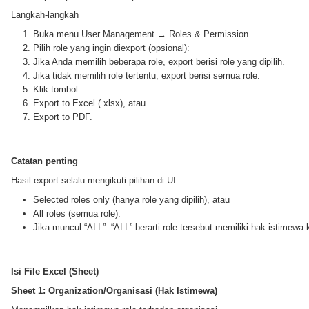
Langkah-langkah
Buka menu User Management → Roles & Permission.
Pilih role yang ingin diexport (opsional):
Jika Anda memilih beberapa role, export berisi role yang dipilih.
Jika tidak memilih role tertentu, export berisi semua role.
Klik tombol:
Export to Excel (.xlsx), atau
Export to PDF.
Catatan penting
Hasil export selalu mengikuti pilihan di UI:
Selected roles only (hanya role yang dipilih), atau
All roles (semua role).
Jika muncul “ALL”: “ALL” berarti role tersebut memiliki hak istimewa 
Isi File Excel (Sheet)
Sheet 1: Organization/Organisasi (Hak Istimewa)