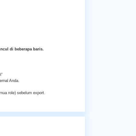
ncul di beberapa baris.
l”
ernal Anda.
emua role) sebelum export.