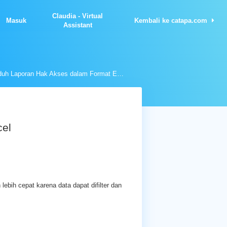
Claudia - Virtual
Masuk
Kembali ke catapa.com
Assistant
Unduh Laporan Hak Akses dalam Format Excel
el
ebih cepat karena data dapat difilter dan