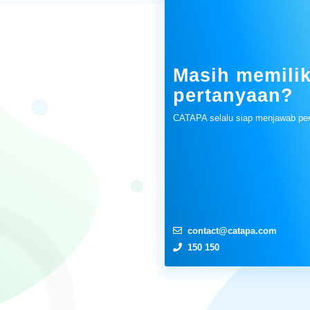
Masih memilik
pertanyaan?
CATAPA selalu siap menjawab pe
contact@catapa.com
150 150