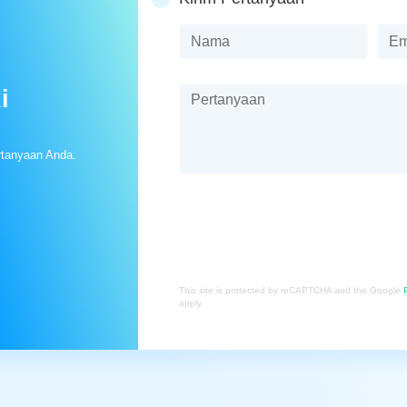
i
rtanyaan Anda.
This site is protected by reCAPTCHA and the Google
apply.