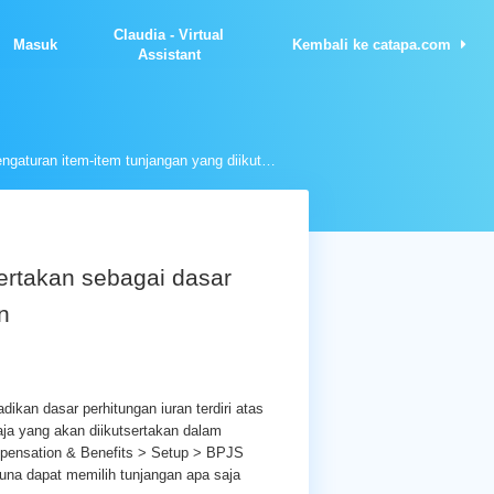
Claudia - Virtual
Masuk
Kembali ke catapa.com
Assistant
Pengaturan item-item tunjangan yang diikutsertakan sebagai dasar nilai perhitungan iuran BPJS Ketenagakerjaan
ertakan sebagai dasar
n
ikan dasar perhitungan iuran terdiri atas
aja yang akan diikutsertakan dalam
pensation & Benefits > Setup > BPJS
una dapat memilih tunjangan apa saja