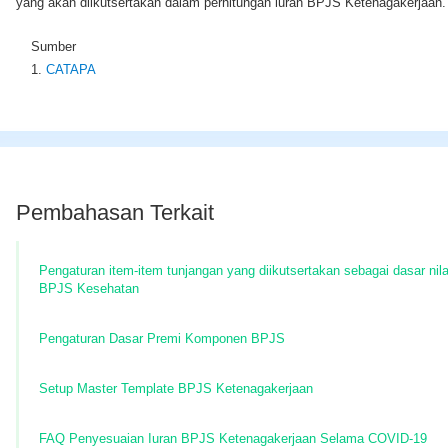
yang akan diikutsertakan dalam perhitungan iuran BPJS Ketenagakerjaan.
Sumber
CATAPA
Pembahasan Terkait
Pengaturan item-item tunjangan yang diikutsertakan sebagai dasar nila
BPJS Kesehatan
Pengaturan Dasar Premi Komponen BPJS
Setup Master Template BPJS Ketenagakerjaan
FAQ Penyesuaian Iuran BPJS Ketenagakerjaan Selama COVID-19