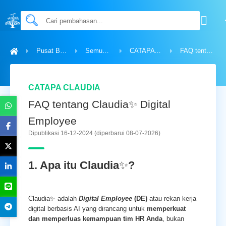
Pusat Bantuan
Semua Topik
CATAPA Claudia
FAQ tentang Claudia✨ Digital Employee
CATAPA CLAUDIA
FAQ tentang Claudia✨ Digital
Employee
Dipublikasi 16-12-2024
(diperbarui 08-07-2026)
1. Apa itu Claudia
✨
?
Claudia✨ adalah
Digital Employee
(DE)
atau rekan kerja
digital berbasis AI yang dirancang untuk
memperkuat
dan memperluas kemampuan tim HR Anda
, bukan