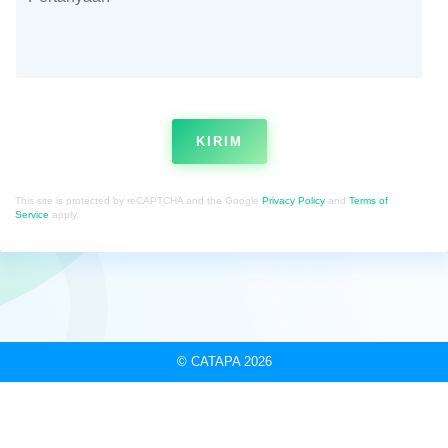
KIRIM
This site is protected by reCAPTCHA and the Google
Privacy Policy
and
Terms of
Service
apply.
© CATAPA 2026